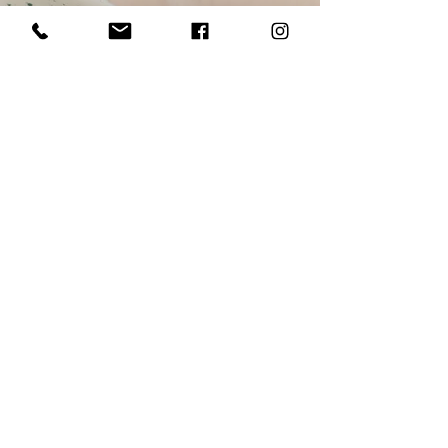
A TON GRÈS
6 rue du Four
89290 IRANCY
atongres@gmail.com
AIDE
Livraison et mode de paiement
FAQ
Mentions légales
CGV
NEWSLETTRE
E-mail