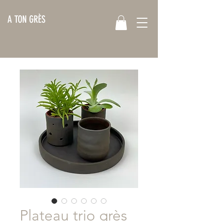
A TON GRÈS
Plateau trio grès