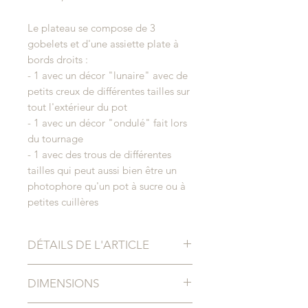
Le plateau se compose de 3
gobelets et d'une assiette plate à
bords droits :
- 1 avec un décor "lunaire" avec de
petits creux de différentes tailles sur
tout l'extérieur du pot
- 1 avec un décor "ondulé" fait lors
du tournage
- 1 avec des trous de différentes
tailles qui peut aussi bien être un
photophore qu'un pot à sucre ou à
petites cuillères
DÉTAILS DE L'ARTICLE
Entièrement tourné et décoré à la
DIMENSIONS
main.
En gès noir et émail transparent et