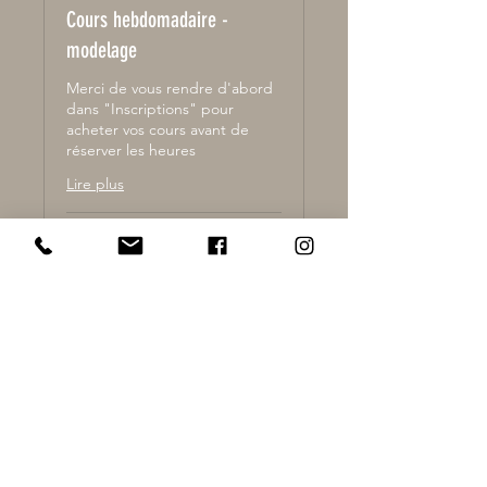
Cours hebdomadaire -
modelage
Merci de vous rendre d'abord
dans "Inscriptions" pour
acheter vos cours avant de
réserver les heures
Lire plus
Chargement des jours...
2 h
Réserver
CONTACT