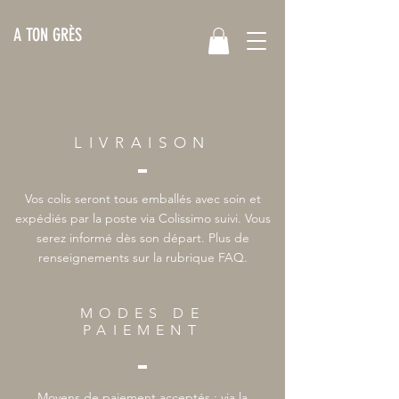
A TON GRÈS
LIVRAISON
Vos colis seront tous emballés avec soin et
expédiés par la poste via Colissimo suivi. Vous
serez informé dès son départ. Plus de
renseignements sur la rubrique FAQ.
MODES DE
PAIEMENT
Moyens de paiement acceptés : via la