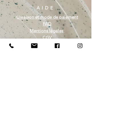
AIDE
Livraison et mode de paiement
FAQ
Mentions légales
CGV
NEWSLETTRE
E-mail
S'abonner
Retrouvez-moi et suivez-moi sur Facebook et
Instagram pour être tenu informé des nouveautés