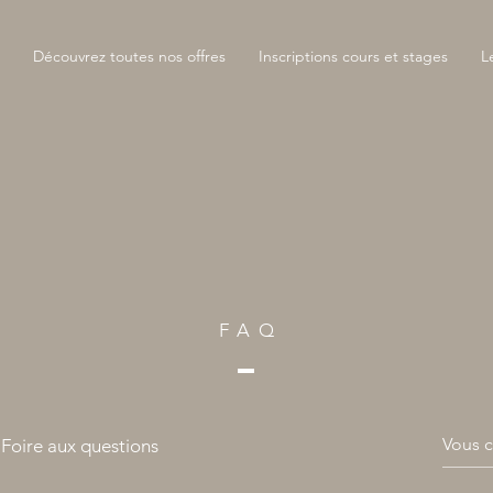
Découvrez toutes nos offres
Inscriptions cours et stages
L
FA
Q
Foire aux questions