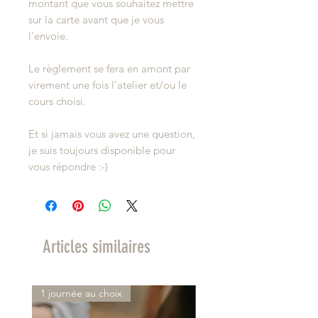
montant que vous souhaitez mettre
sur la carte avant que je vous
l'envoie.
Le règlement se fera en amont par
virement une fois l'atelier et/ou le
cours choisi.
Et si jamais vous avez une question,
je suis toujours disponible pour
vous répondre :-)
Articles similaires
1 journée au choix