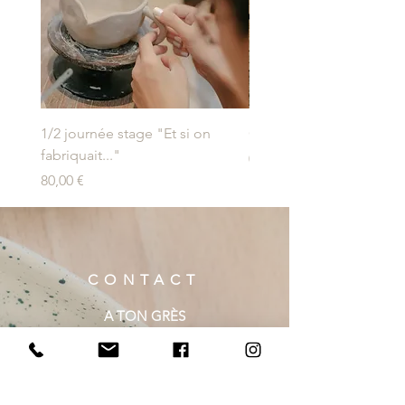
1/2 journée stage "Et si on
Carte cadeau "Objet fai
fabriquait..."
Prix
0,00 €
Prix
80,00 €
CONTACT
A TON GRÈS
6 rue du Four
89290 IRANCY
atongres@gmail.com