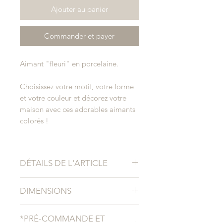
Ajouter au panier
Commander et payer
Aimant "fleuri" en porcelaine.
Choisissez votre motif, votre forme
et votre couleur et décorez votre
maison avec ces adorables aimants
colorés !
DÉTAILS DE L'ARTICLE
Entièrement fabriqué à la main.
DIMENSIONS
En porcelaine brute, émail bleu,
vert ou corail.
Triangle - L : 7 cm / h : 3,5 cm
*PRÉ-COMMANDE ET
Carré : 4 cm