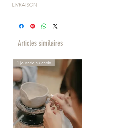
Chaque pièce est fabriquée,
LIVRAISON
décorée et poncée une à une.
Les objets réalisés
Les pièces que vous
artisanalement sont uniques, les
achetez aujourd'hui partiront en
dimensions sont donc données à
livraison dans 3 à 4 semaines, le
titre indicatif, elles peuvent
temps pour moi de les fabriquer.
légèrement varier, tout comme la
Articles similaires
couleur.
Vous serez informés dès l'envoi de
votre commande.
1 journée au choix
Une fois envoyée la commande
mettra normalement entre 3 et 5
jours ouvrés avec Colissimo.
Pour avoir plus de détails sur le
temps de préparation de chacun
des objets, je vous renvoie sur le
FAQ et sur Une histoire d'atelier.
Vous aurez également de plus