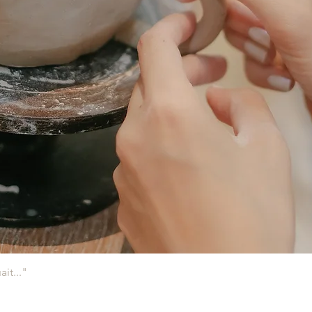
Aperçu rapide
it..."