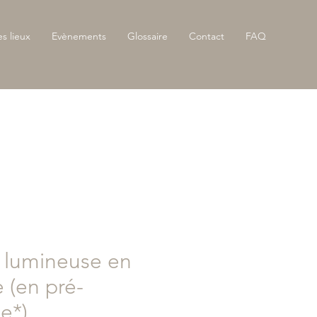
es lieux
Evènements
Glossaire
Contact
FAQ
 lumineuse en
 (en pré-
e*)