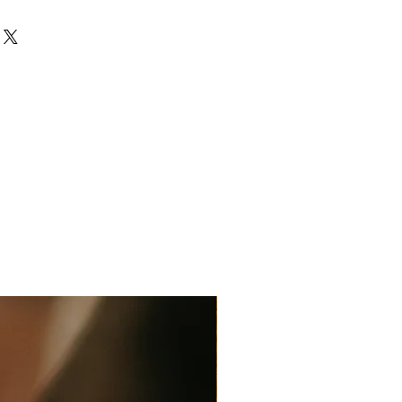
artisanalement sont uniques, les
achetez aujourd'hui partiront en
 données à titre indicatif, elles
4 semaines, le temps pour moi de
varier, tout comme la couleur.
 dès l'envoi de votre commande.
a commande mettra normalement
uvrés avec Colissimo.
étails sur le temps de préparation
, je vous renvoie sur le FAQ et
lier.
t de plus amples informations
l'emballage dans la rubrique FAQ.