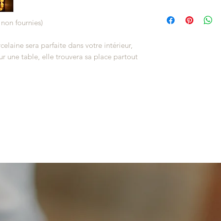
Les objets réalisés 
Les pièces que vous 
dimensions sont donc
livraison dans 3 à 
 non fournies)
peuvent légèrement 
les fabriquer.
elaine sera parfaite dans votre intérieur,
Vous serez informés
r une table, elle trouvera sa place partout
Une fois envoyée l
entre 3 et 5 jours o
Pour avoir plus de d
de chacun des objets
sur Une histoire d'ate
Vous aurez égalemen
sur la livraison et 