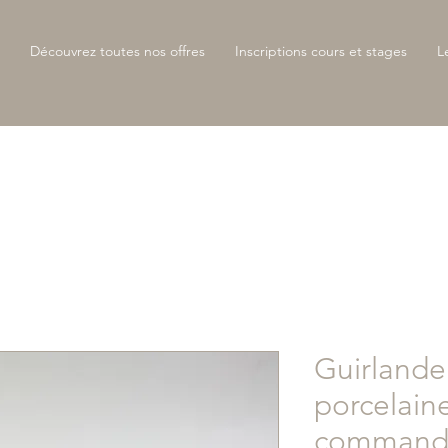
Découvrez toutes nos offres
Inscriptions cours et stages
L
Guirlande
porcelaine
command